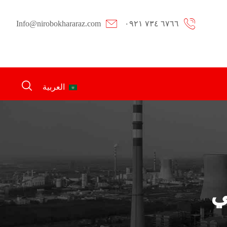
Info@nirobokhararaz.com
٠٩٢١ ٧٣٤ ٦٧٦٦
العربية
ي