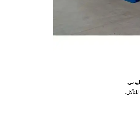
ليومي.
لتآكل.