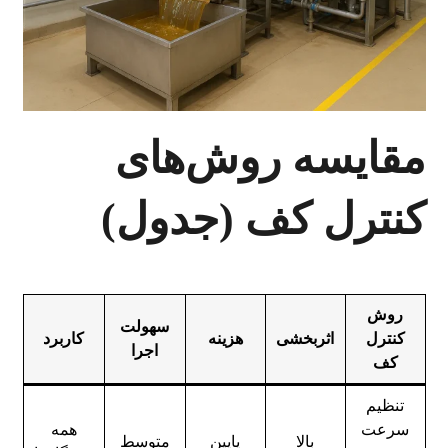
مقایسه روش‌های
کنترل کف (جدول)
روش
سهولت
کنترل
اثربخشی
هزینه
کاربرد
اجرا
کف
تنظیم
سرعت
همه
بالا
پایین
متوسط